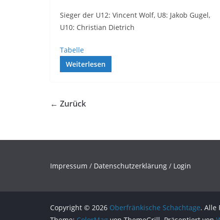
Sieger der U12: Vincent Wolf, U8: Jakob Gugel,
U10: Christian Dietrich
Tabelle
Weiterlesen
← Zurück
Impressum
/
Datenschutzerklärung
/
Login
Copyright © 2026
Oberfränkische Schachtage
. Alle
Theme:
ColorMag
von ThemeGrill. Präsentiert von
W