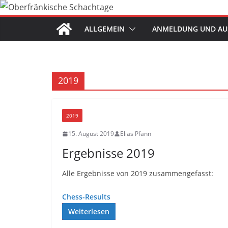
Zum
Inhalt
ALLGEMEIN
ANMELDUNG UND AU
springen
2019
2019
15. August 2019
Elias Pfann
Ergebnisse 2019
Alle Ergebnisse von 2019 zusammengefasst:
Chess-Results
Weiterlesen