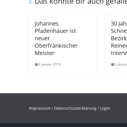
Das könnte dir auch gefall
Johannes
30 Ja
Pfadenhauer ist
Schne
neuer
Bezirk
Oberfränkischer
Reiner
Meister
Inter
6. Januar 2019
6. Janu
Impressum
/
Datenschutzerklärung
/
Login