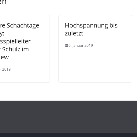
en
hre Schachtage
Hochspannung bis
y:
zuletzt
sspielleiter
6. Januar 2019
 Schulz im
view
ar 2019