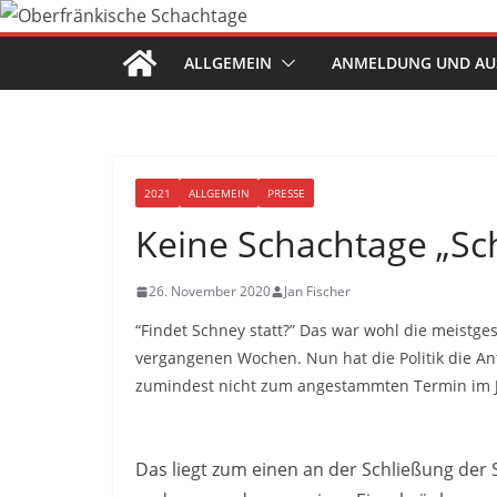
Zum
Inhalt
ALLGEMEIN
ANMELDUNG UND AU
springen
2021
ALLGEMEIN
PRESSE
Keine Schachtage „Sc
26. November 2020
Jan Fischer
“Findet Schney statt?” Das war wohl die meistge
vergangenen Wochen. Nun hat die Politik die An
zumindest nicht zum angestammten Termin im 
Das liegt zum einen an der Schließung der