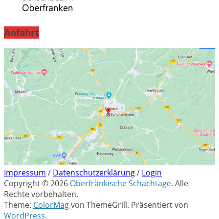
Anfahrt
Impressum
/
Datenschutzerklärung
/
Login
Copyright © 2026
Oberfränkische Schachtage
. Alle
Rechte vorbehalten.
Theme:
ColorMag
von ThemeGrill. Präsentiert von
WordPress
.